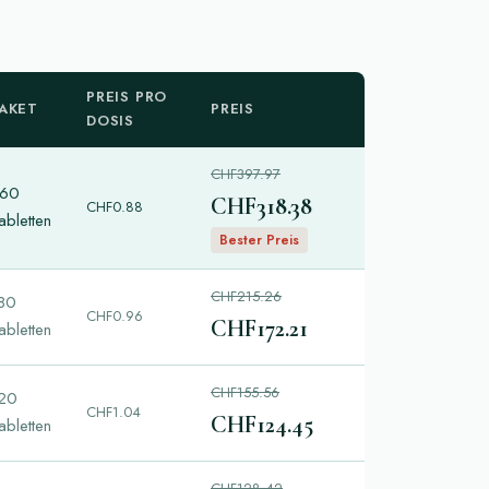
PREIS PRO
AKET
PREIS
DOSIS
CHF397.97
60
CHF318.38
CHF0.88
abletten
Bester Preis
CHF215.26
80
CHF0.96
CHF172.21
abletten
CHF155.56
20
CHF1.04
CHF124.45
abletten
CHF128.42