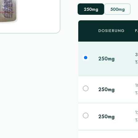
250mg
500mg
DOSIERUNG
P
3
250mg
T
1
250mg
T
1
250mg
T