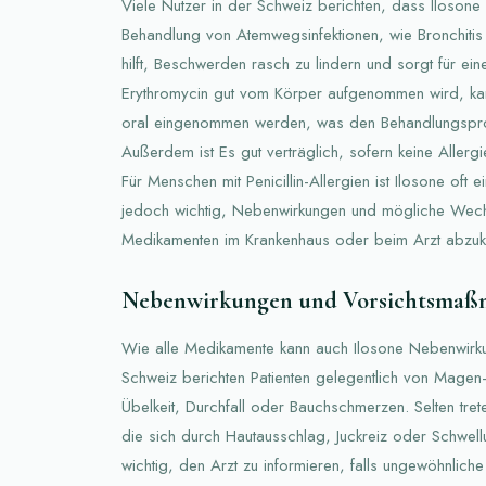
Viele Nutzer in der Schweiz berichten, dass Ilosone 
Behandlung von Atemwegsinfektionen, wie Bronchitis
hilft, Beschwerden rasch zu lindern und sorgt für e
Erythromycin gut vom Körper aufgenommen wird, kan
oral eingenommen werden, was den Behandlungspro
Außerdem ist Es gut verträglich, sofern keine Aller
Für Menschen mit Penicillin-Allergien ist Ilosone oft ei
jedoch wichtig, Nebenwirkungen und mögliche Wech
Medikamenten im Krankenhaus oder beim Arzt abzuk
Nebenwirkungen und Vorsichtsma
Wie alle Medikamente kann auch Ilosone Nebenwirku
Schweiz berichten Patienten gelegentlich von Mag
Übelkeit, Durchfall oder Bauchschmerzen. Selten tret
die sich durch Hautausschlag, Juckreiz oder Schwell
wichtig, den Arzt zu informieren, falls ungewöhnlich