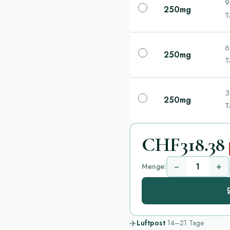
9
250mg
T
6
250mg
T
3
250mg
T
CHF318.38
−
+
Menge:

✈️
Luftpost
14–21
Tage