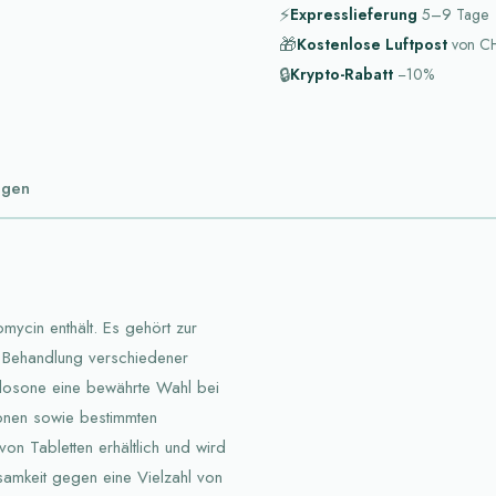
⚡
Expresslieferung
5–9
Tage
🎁
Kostenlose Luftpost
von
CH
🔒
Krypto-Rabatt
−10%
ngen
omycin enthält. Es gehört zur
r Behandlung verschiedener
t Ilosone eine bewährte Wahl bei
ionen sowie bestimmten
on Tabletten erhältlich und wird
ksamkeit gegen eine Vielzahl von