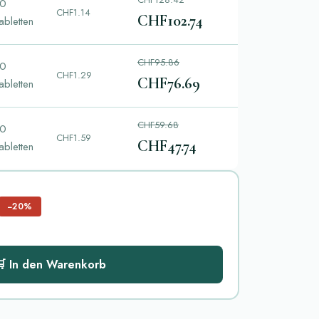
0
CHF1.14
CHF102.74
abletten
CHF95.86
0
CHF1.29
CHF76.69
abletten
CHF59.68
0
CHF1.59
CHF47.74
abletten
−20%
 In den Warenkorb