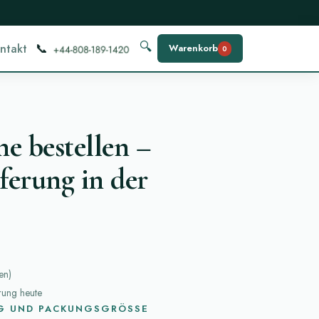
📞
🔍
ntakt
Warenkorb
0
ne bestellen –
ferung in der
en
)
erung heute
G UND PACKUNGSGRÖSSE