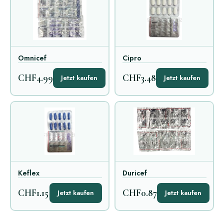
Omnicef
Cipro
CHF4.99
CHF3.48
Jetzt kaufen
Jetzt kaufen
Keflex
Duricef
CHF1.15
CHF0.87
Jetzt kaufen
Jetzt kaufen