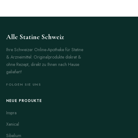
Alle Statine Schweiz
Ihre Schweizer Online-Apotheke für Statine
& Arzneimittel: Originalprodukte diskret &
ohne Rezept, direkt zu Ihnen nach Hause
geliefert!
FOLGEN SIE UNS
NEUE PRODUKTE
Inspra
Xenical
Sibelium