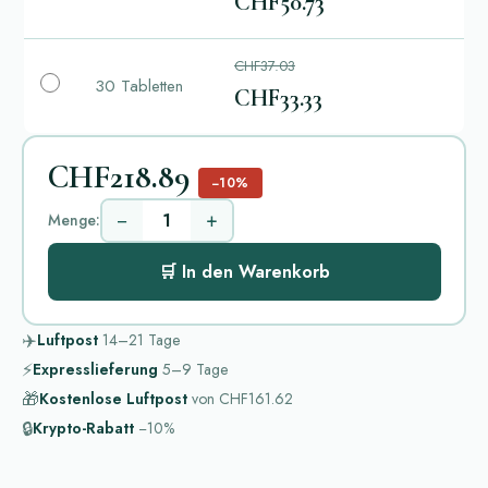
CHF50.73
CHF37.03
30 Tabletten
CHF33.33
CHF218.89
−10%
−
+
Menge:
🛒 In den Warenkorb
✈️
Luftpost
14–21
Tage
⚡
Expresslieferung
5–9
Tage
🎁
Kostenlose Luftpost
von
CHF161.62
🔒
Krypto-Rabatt
−10%