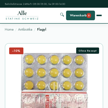
Bahnhofstrasse 24
Mo-Fr 08:00-18:00, Sa 09:00-14:00
Alle
🔍
Warenkorb
0
STATINE SCHWEIZ
Home
Antibiotika
Flagyl
−10%
Ohne Rezept