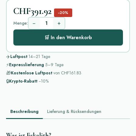
CHF391.92
−20%
−
+
Menge:
🛒 In den Warenkorb
✈️
Luftpost
14–21
Tage
⚡
Expresslieferung
5–9
Tage
🎁
Kostenlose Luftpost
von
CHF161.83
🔒
Krypto-Rabatt
−10%
Beschreibung
Lieferung & Rücksendungen
Was ist Eskalith?