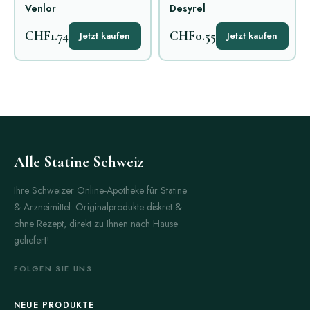
Venlor
Desyrel
CHF1.74
CHF0.55
Jetzt kaufen
Jetzt kaufen
Alle Statine Schweiz
Ihre Schweizer Online-Apotheke für Statine
& Arzneimittel: Originalprodukte diskret &
ohne Rezept, direkt zu Ihnen nach Hause
geliefert!
FOLGEN SIE UNS
NEUE PRODUKTE