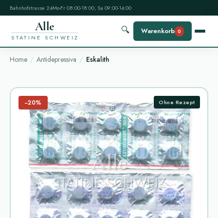
Bahnhofstrasse 24
Mo-Fr 08:00-18:00, Sa 09:00-14:00
Alle
🔍
Warenkorb
0
STATINE SCHWEIZ
Home
Antidepressiva
Eskalith
−20%
Ohne Rezept