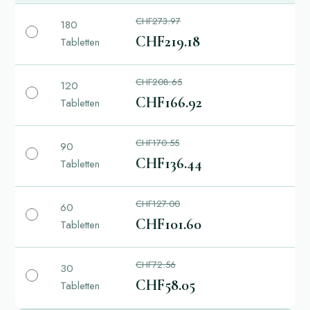
CHF273.97
180
CHF219.18
Tabletten
CHF208.65
120
CHF166.92
Tabletten
CHF170.55
90
CHF136.44
Tabletten
CHF127.00
60
CHF101.60
Tabletten
CHF72.56
30
CHF58.05
Tabletten