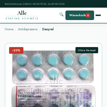
Bahnhofstrasse 24
Mo-Fr 08:00-18:00, Sa 09:00-14:00
Alle
🔍
Warenkorb
0
STATINE SCHWEIZ
Home
Antidepressiva
Desyrel
−20%
Ohne Rezept