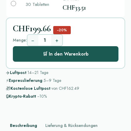
30 Tabletten
CHF33.51
CHF199.66
−20%
−
+
Menge:
🛒 In den Warenkorb
✈️
Luftpost
14–21
Tage
⚡
Expresslieferung
5–9
Tage
🎁
Kostenlose Luftpost
von
CHF162.49
🔒
Krypto-Rabatt
−10%
Beschreibung
Lieferung & Rücksendungen