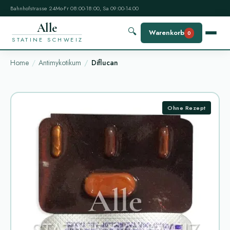
Bahnhofstrasse 24
Mo-Fr 08:00-18:00, Sa 09:00-14:00
Alle
🔍
Warenkorb
0
STATINE SCHWEIZ
Home
Antimykotikum
Diflucan
Ohne Rezept