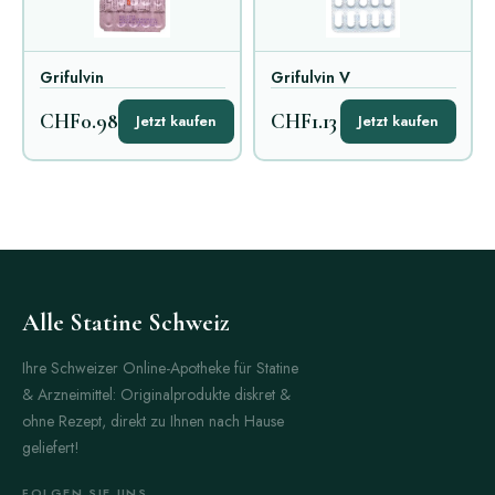
Grifulvin
Grifulvin V
CHF0.98
CHF1.13
Jetzt kaufen
Jetzt kaufen
Alle Statine Schweiz
Ihre Schweizer Online-Apotheke für Statine
& Arzneimittel: Originalprodukte diskret &
ohne Rezept, direkt zu Ihnen nach Hause
geliefert!
FOLGEN SIE UNS