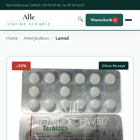
Bahnhofstrasse 24
Mo-Fr 08:00-18:00, Sa 09:00-14:00
Alle
🔍
Warenkorb
0
STATINE SCHWEIZ
Home
Antimykotikum
Lamisil
−30%
Ohne Rezept