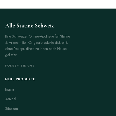
Alle Statine Schweiz
Ihre Schweizer Online-Apotheke für Statine
& Arzneimittel: Originalprodukte diskret &
ohne Rezept, direkt zu Ihnen nach Hause
geliefert!
FOLGEN SIE UNS
NEUE PRODUKTE
Inspra
Xenical
Sibelium