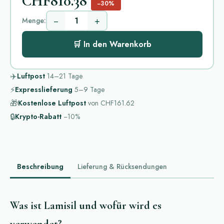
CHF810.38
−30%
−
+
Menge:
🛒 In den Warenkorb
✈️
Luftpost
14–21
Tage
⚡
Expresslieferung
5–9
Tage
🎁
Kostenlose Luftpost
von
CHF161.62
🔒
Krypto-Rabatt
−10%
Beschreibung
Lieferung & Rücksendungen
Was ist Lamisil und wofür wird es