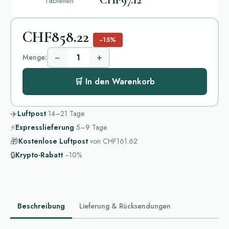
CHF97.12
Tabletten
CHF858.22
−15%
−
+
Menge:
🛒 In den Warenkorb
✈️
Luftpost
14–21
Tage
⚡
Expresslieferung
5–9
Tage
🎁
Kostenlose Luftpost
von
CHF161.62
🔒
Krypto-Rabatt
−10%
Beschreibung
Lieferung & Rücksendungen