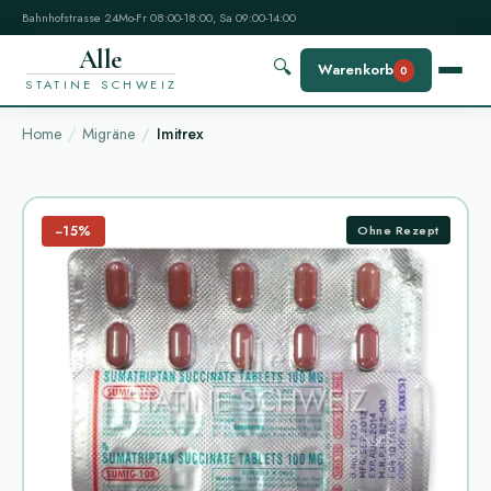
Bahnhofstrasse 24
Mo-Fr 08:00-18:00, Sa 09:00-14:00
Alle
🔍
Warenkorb
0
STATINE SCHWEIZ
Home
Migräne
Imitrex
−15%
Ohne Rezept