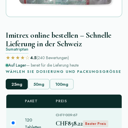
Imitrex online bestellen – Schnelle
Lieferung in der Schweiz
Sumatriptan
★★★★☆
4.5
(240
Bewertungen
)
Auf Lager
— bereit für die Lieferung heute
WÄHLEN SIE DOSIERUNG UND PACKUNGSGRÖSSE
25mg
50mg
100mg
PAKET
PREIS
CHF1’009.67
120
CHF858.22
Bester Preis
Tabletten