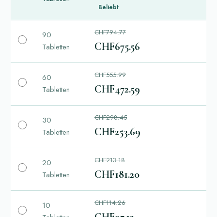
Beliebt
CHF794.77
90
CHF675.56
Tabletten
CHF555.99
60
CHF472.59
Tabletten
CHF298.45
30
CHF253.69
Tabletten
CHF213.18
20
CHF181.20
Tabletten
CHF114.26
10