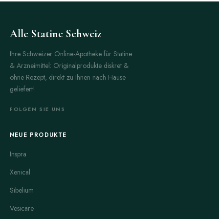
Alle Statine Schweiz
Ihre Schweizer Online-Apotheke für Statine
& Arzneimittel: Originalprodukte diskret &
ohne Rezept, direkt zu Ihnen nach Hause
geliefert!
FOLGEN SIE UNS
NEUE PRODUKTE
Inspra
Xenical
Sibelium
Vesicare