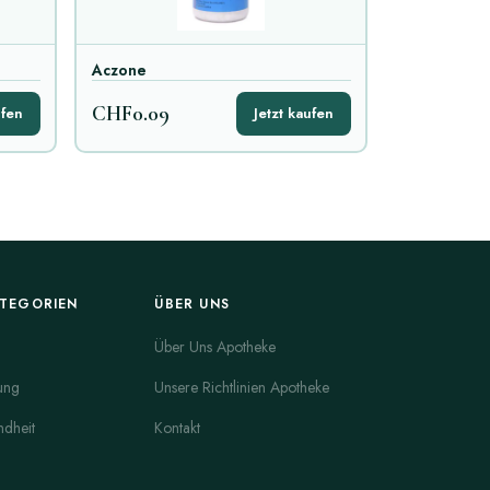
Aczone
CHF0.09
ufen
Jetzt kaufen
ATEGORIEN
ÜBER UNS
Über Uns Apotheke
ung
Unsere Richtlinien Apotheke
dheit
Kontakt