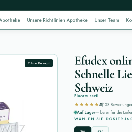
 Apotheke
Unsere Richtlinien Apotheke
Unser Team
Ko
Efudex onlin
Ohne Rezept
Schnelle Lie
Schweiz
Fluorouracil
★★★★★
5
(138
Bewertunge
Auf Lager
— bereit für die Lief
WÄHLEN SIE DOSIERUN
1%
5%