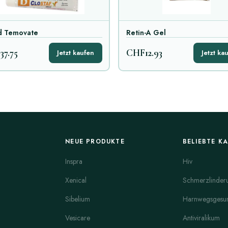
d Temovate
Retin-A Gel
7.75
CHF12.93
Jetzt kaufen
Jetzt ka
NEUE PRODUKTE
BELIEBTE K
Inspra
Hiv
Xenical
Schmerzlinder
Sibelium
Harnwegsgesun
Vesicare
Antiviralikum