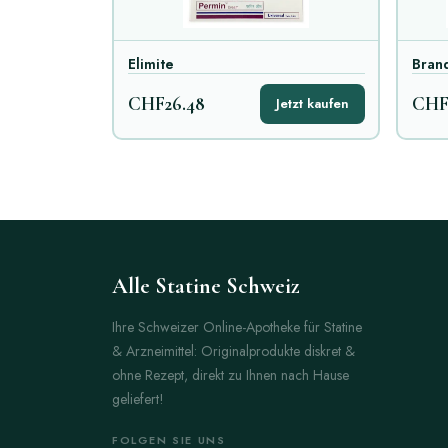
Elimite
Bran
CHF26.48
CHF3
Jetzt kaufen
Alle Statine Schweiz
Ihre Schweizer Online-Apotheke für Statine
& Arzneimittel: Originalprodukte diskret &
ohne Rezept, direkt zu Ihnen nach Hause
geliefert!
FOLGEN SIE UNS