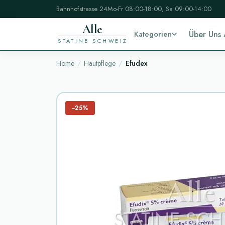
Bahnhofstrasse 24
Mo-Fr 08:00-18:00, Sa 09:00-14:00
Alle
Kategorien
Über Uns
STATINE SCHWEIZ
Home
Hautpflege
Efudex
−25%