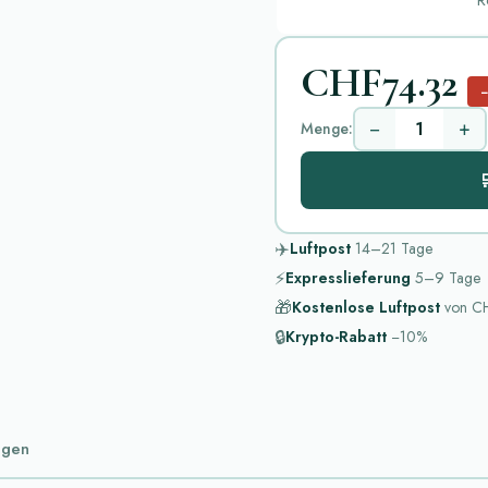
R
CHF74.32
−
+
Menge:

✈️
Luftpost
14–21
Tage
⚡
Expresslieferung
5–9
Tage
🎁
Kostenlose Luftpost
von
CH
🔒
Krypto-Rabatt
−10%
ngen