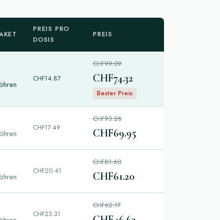
PREIS PRO
AKET
PREIS
DOSIS
CHF99.09
CHF74.32
CHF14.87
öhren
Bester Preis
CHF93.26
CHF17.49
CHF69.95
öhren
CHF81.60
CHF20.41
CHF61.20
öhren
CHF62.17
CHF23.31
CHF46.63