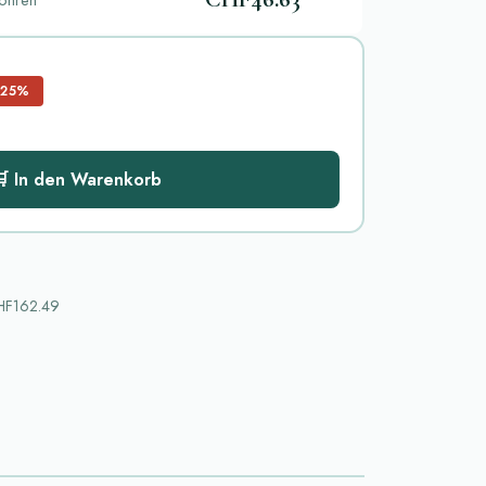
öhren
−25%
 In den Warenkorb
F162.49