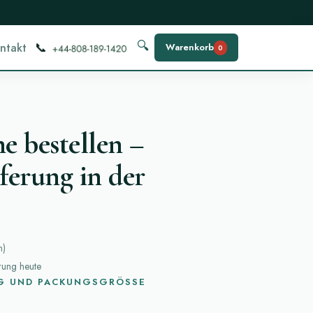
📞
🔍
ntakt
Warenkorb
0
e bestellen –
ferung in der
n
)
erung heute
G UND PACKUNGSGRÖSSE