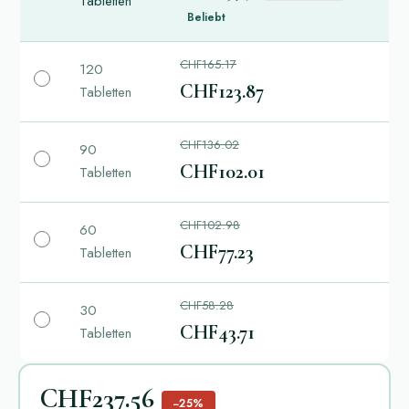
Tabletten
Beliebt
CHF165.17
120
CHF123.87
Tabletten
CHF136.02
90
CHF102.01
Tabletten
CHF102.98
60
CHF77.23
Tabletten
CHF58.28
30
CHF43.71
Tabletten
CHF237.56
−25%