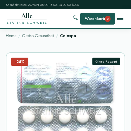
Bahnhofstrasse 24
Mo-Fr 08:00-18:00, Sa 09:00-14:00
Alle
🔍
Warenkorb
0
STATINE SCHWEIZ
Home
Gastro-Gesundheit
Colospa
−25%
Ohne Rezept