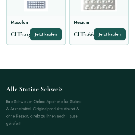
Maxolon
Nexium
CHF1.03
CHF1.66
Jetzt kaufen
Jetzt kaufen
Alle Statine Schweiz
Ihre Schweizer Online-Apotheke für Statine
& Arzneimittel: Originalprodukte diskret &
ohne Rezept, direkt zu Ihnen nach Hause
geliefert!