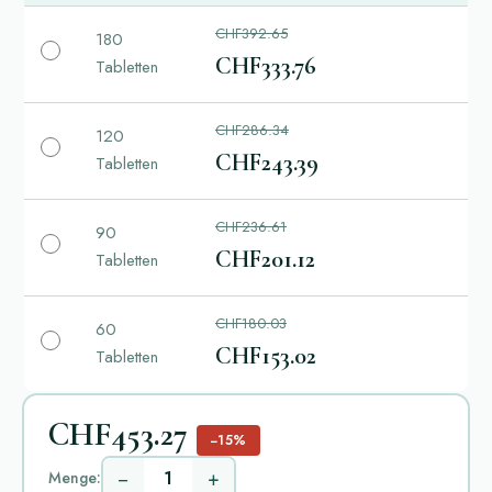
CHF392.65
180
CHF333.76
Tabletten
CHF286.34
120
CHF243.39
Tabletten
CHF236.61
90
CHF201.12
Tabletten
CHF180.03
60
CHF153.02
Tabletten
CHF453.27
−15%
−
+
Menge: