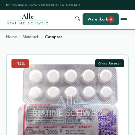
Bahnhofstrasse 24
Mo-Fr 08:00-18:00, Sa 09:00-14:00
Alle
🔍
Warenkorb
0
STATINE SCHWEIZ
Home
Blutdruck
Catapres
−15%
Ohne Rezept