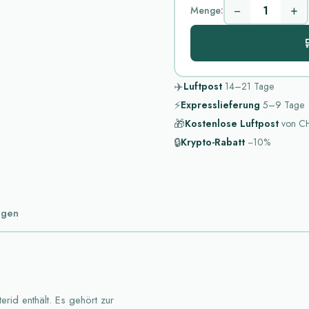
−
+
Menge:

✈️
Luftpost
14–21
Tage
⚡
Expresslieferung
5–9
Tage
🎁
Kostenlose Luftpost
von
CH
🔒
Krypto-Rabatt
−10%
ngen
erid enthält. Es gehört zur