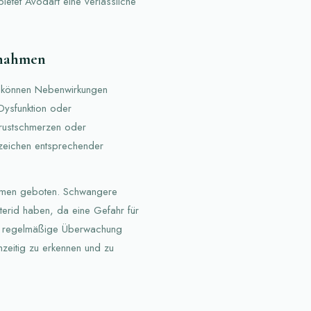
bietet Avodart eine verlässliche
ßnahmen
, können Nebenwirkungen
 Dysfunktion oder
 Brustschmerzen oder
zeichen entsprechender
blemen geboten. Schwangere
sterid haben, da eine Gefahr für
ne regelmäßige Überwachung
zeitig zu erkennen und zu