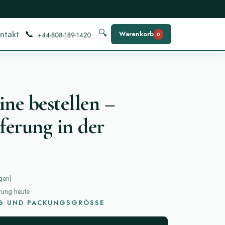
📞
🔍
ntakt
Warenkorb
0
ine bestellen –
ferung in der
gen
)
erung heute
G UND PACKUNGSGRÖSSE