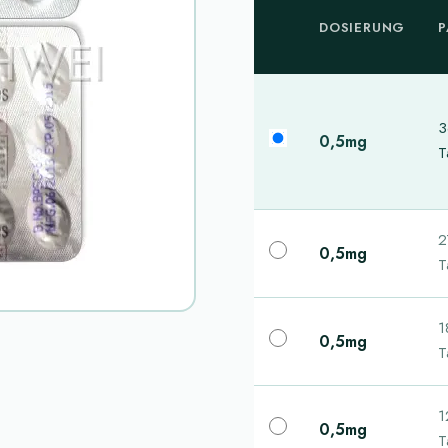
DOSIERUNG
P
3
0,5mg
T
2
0,5mg
T
1
0,5mg
T
1
0,5mg
T