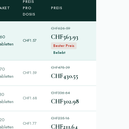
PREIS
AKET
PRO
PREIS
DOSIS
CHF626.59
CHF563.93
60
CHF1.57
abletten
Bester Preis
Beliebt
CHF478.39
70
CHF1.59
CHF430.55
abletten
CHF336.64
80
CHF1.68
CHF302.98
abletten
CHF235.16
20
CHF1.77
CHF211.64
abletten