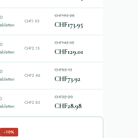
CHF193.28
0
CHF1.93
CHF173.95
abletten
CHF143.35
0
CHF2.15
CHF129.01
abletten
CHF82.13
0
CHF2.46
CHF73.92
abletten
CHF32.20
0
CHF2.83
CHF28.98
abletten
−10%