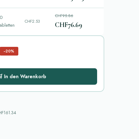
CHF95.86
0
CHF2.53
CHF76.69
abletten
−20%
 In den Warenkorb
F161.34