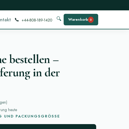
📞
🔍
ntakt
Warenkorb
0
e bestellen –
ferung in der
ngen
)
erung heute
G UND PACKUNGSGRÖSSE