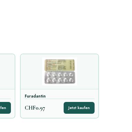
Furadantin
CHF0.97
ufen
Jetzt kaufen