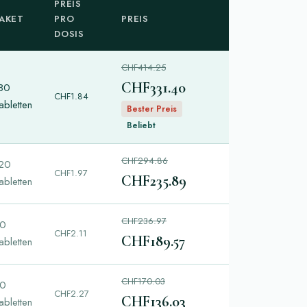
PREIS
AKET
PRO
PREIS
DOSIS
CHF414.25
CHF331.40
80
CHF1.84
abletten
Bester Preis
Beliebt
CHF294.86
20
CHF1.97
CHF235.89
abletten
CHF236.97
0
CHF2.11
CHF189.57
abletten
CHF170.03
0
CHF2.27
CHF136.03
abletten