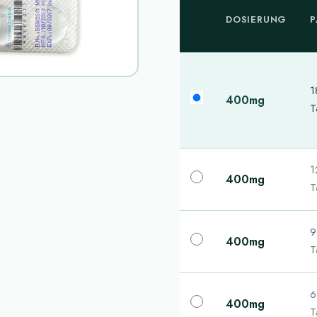
DOSIERUNG
P
1
400mg
T
1
400mg
T
9
400mg
T
6
400mg
T