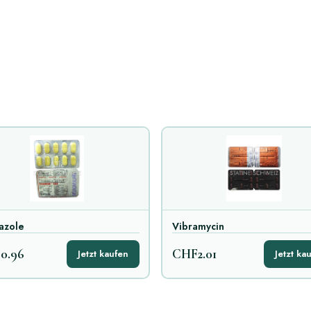
azole
Vibramycin
0.96
CHF2.01
Jetzt kaufen
Jetzt ka