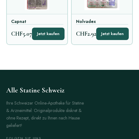
Capnat
Nolvadex
CHF5.07
CHF2.92
Jetzt kaufen
Jetzt kaufen
Alle Statine Schweiz
Ihre Schweizer Online-Apotheke für Statine
& Arzneimittel: Originalprodukte diskret &
ohne Rezept, direkt zu Ihnen nach Hause
geliefert!
FOLGEN SIE UNS