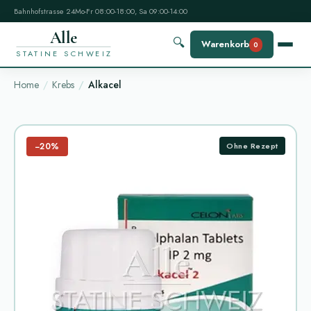
Bahnhofstrasse 24
Mo-Fr 08:00-18:00, Sa 09:00-14:00
Alle
🔍
Warenkorb
0
STATINE SCHWEIZ
Home
Krebs
Alkacel
−20%
Ohne Rezept