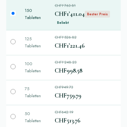
CHF1’763.81
150
CHF1’411.04
Bester Preis
Tabletten
Beliebt
CHF1’526.82
125
CHF1’221.46
Tabletten
CHF1’248.23
100
CHF998.58
Tabletten
CHF949.73
75
CHF759.79
Tabletten
CHF642.19
50
CHF513.76
Tabletten