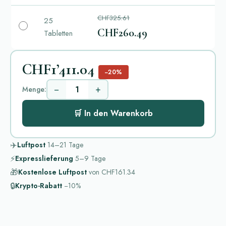
CHF325.61
25
CHF260.49
Tabletten
CHF1’411.04
−20%
−
+
Menge:
🛒 In den Warenkorb
✈️
Luftpost
14–21
Tage
⚡
Expresslieferung
5–9
Tage
🎁
Kostenlose Luftpost
von
CHF161.34
🔒
Krypto-Rabatt
−10%