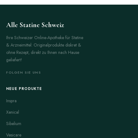
Alle Statine Schweiz
Ihre Schweizer Online-Apotheke für Statine
& Arzneimittel: Originalprodukte diskret &
ohne Rezept, direkt zu Ihnen nach Hause
geliefert!
FOLGEN SIE UNS
NEUE PRODUKTE
Inspra
Xenical
Sibelium
Vesicare