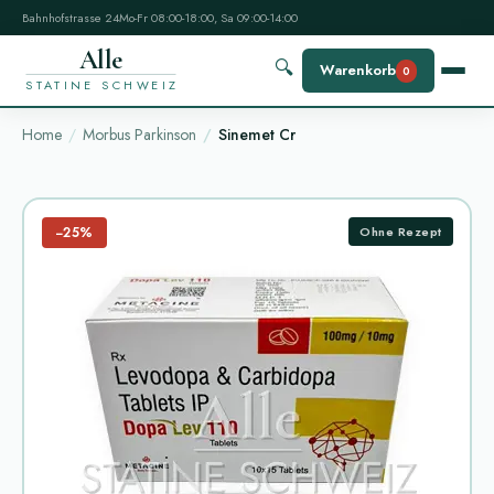
Bahnhofstrasse 24
Mo-Fr 08:00-18:00, Sa 09:00-14:00
Alle
🔍
Warenkorb
0
STATINE SCHWEIZ
Home
Morbus Parkinson
Sinemet Cr
−25%
Ohne Rezept