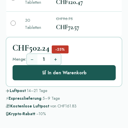
CHF120.47
Tabletten
CHF96.75
30
CHF72.57
Tabletten
CHF502.24
−25%
−
+
Menge:
🛒 In den Warenkorb
✈️
Luftpost
14–21
Tage
⚡
Expresslieferung
5–9
Tage
🎁
Kostenlose Luftpost
von
CHF161.83
🔒
Krypto-Rabatt
−10%