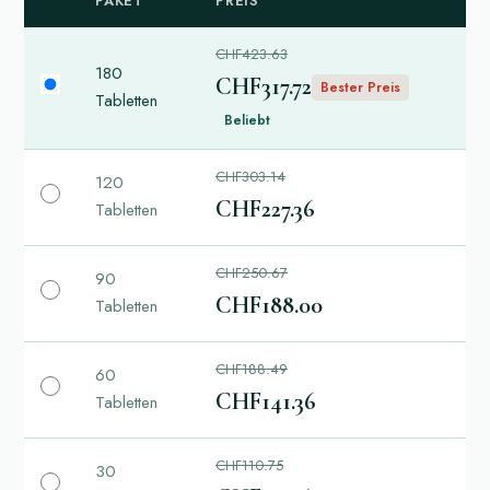
PAKET
PREIS
CHF423.63
180
CHF317.72
Bester Preis
Tabletten
Beliebt
CHF303.14
120
CHF227.36
Tabletten
CHF250.67
90
CHF188.00
Tabletten
CHF188.49
60
CHF141.36
Tabletten
CHF110.75
30