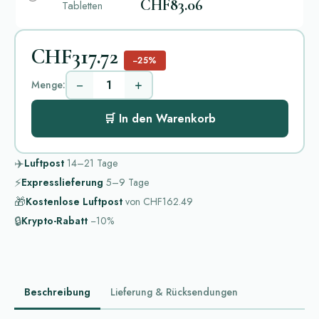
CHF83.06
Tabletten
CHF317.72
−25%
−
+
Menge:
🛒 In den Warenkorb
✈️
Luftpost
14–21
Tage
⚡
Expresslieferung
5–9
Tage
🎁
Kostenlose Luftpost
von
CHF162.49
🔒
Krypto-Rabatt
−10%
Beschreibung
Lieferung & Rücksendungen