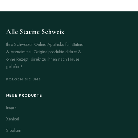
Alle Statine Schweiz
Ihre Schweizer Online-Apotheke für Statine
& Arzneimittel: Originalprodukte diskret &
ohne Rezept, direkt zu Ihnen nach Hause
geliefert!
FOLGEN SIE UNS
NEUE PRODUKTE
Inspra
Xenical
Sibelium