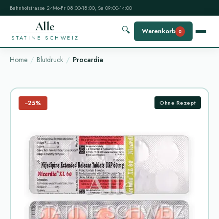
Bahnhofstrasse 24
Mo-Fr 08:00-18:00, Sa 09:00-14:00
Alle
🔍
Warenkorb
0
STATINE SCHWEIZ
Home
Blutdruck
Procardia
−25%
Ohne Rezept