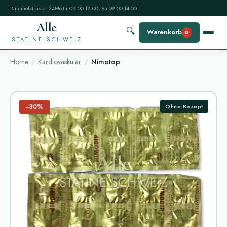
Bahnhofstrasse 24
Mo-Fr 08:00-18:00, Sa 09:00-14:00
Alle
🔍
Warenkorb
0
STATINE SCHWEIZ
Home
Kardiovaskulär
Nimotop
−30%
Ohne Rezept