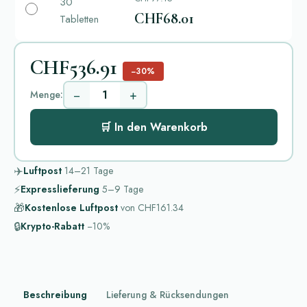
30
CHF68.01
Tabletten
CHF536.91
−30%
−
+
Menge:
🛒 In den Warenkorb
✈️
Luftpost
14–21
Tage
⚡
Expresslieferung
5–9
Tage
🎁
Kostenlose Luftpost
von
CHF161.34
🔒
Krypto-Rabatt
−10%
Beschreibung
Lieferung & Rücksendungen