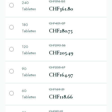
CHF516.85
240
CHF361.80
Tabletten
CHF401.07
180
CHF280.75
Tabletten
CHF293.56
120
CHF205.49
Tabletten
CHF235.67
90
CHF164.97
Tabletten
CHF169.51
60
CHF118.66
Tabletten
CHF97.15