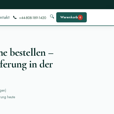
📞
🔍
ntakt
Warenkorb
0
e bestellen –
ferung in der
gen
)
erung heute