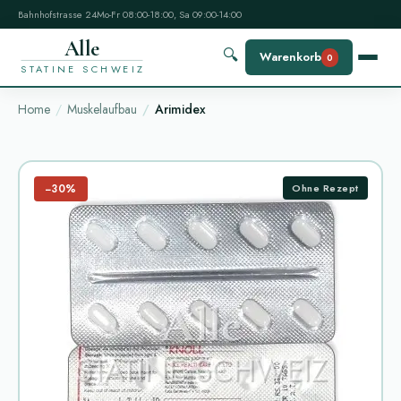
Bahnhofstrasse 24
Mo-Fr 08:00-18:00, Sa 09:00-14:00
Alle
🔍
Warenkorb
0
STATINE SCHWEIZ
Home
Muskelaufbau
Arimidex
−30%
Ohne Rezept