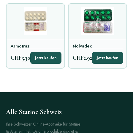
Armotraz
Nolvadex
CHF5.30
CHF2.92
Jetzt kaufen
Jetzt kaufen
Alle Statine Schweiz
Ihre Schweizer Online-Apotheke für Statine
& Arzneimittel: Originalprodukte diskret &