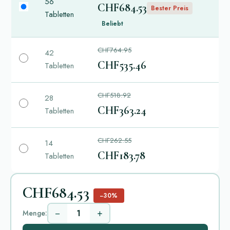
56
CHF684.53
Bester Preis
Tabletten
Beliebt
CHF764.95
42
CHF535.46
Tabletten
CHF518.92
28
CHF363.24
Tabletten
CHF262.55
14
CHF183.78
Tabletten
CHF684.53
−30%
−
+
Menge: